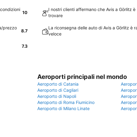
 condizioni
I nostri clienti affermano che Avis a Görlitz
10
trovare
tà/prezzo
La riconsegna delle auto di Avis a Görlitz è
8.7
veloce
7.3
Aeroporti principali nel mondo
Aeroporto di Catania
Aeropor
Aeroporto di Cagliari
Aeroport
Aeroporto di Napoli
Aeroport
Aeroporto di Roma Fiumicino
Aeroport
Aeroporto di Milano Linate
Aeropor