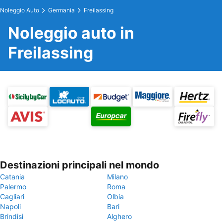
Noleggio Auto
Germania
Freilassing
Noleggio auto in
Freilassing
Destinazioni principali nel mondo
Catania
Milano
Palermo
Roma
Cagliari
Olbia
Napoli
Bari
Brindisi
Alghero