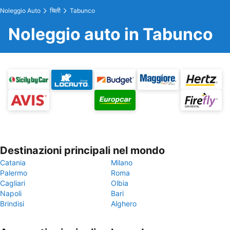
Noleggio Auto
चिली
Tabunco
Noleggio auto in Tabunco
Destinazioni principali nel mondo
Catania
Milano
Palermo
Roma
Cagliari
Olbia
Napoli
Bari
Brindisi
Alghero