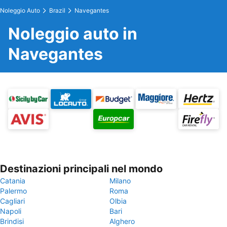
Noleggio Auto
Brazil
Navegantes
Noleggio auto in
Navegantes
Destinazioni principali nel mondo
Catania
Milano
Palermo
Roma
Cagliari
Olbia
Napoli
Bari
Brindisi
Alghero