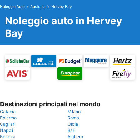
Noleggio Auto
Australia
Hervey Bay
Noleggio auto in Hervey
Bay
Destinazioni principali nel mondo
Catania
Milano
Palermo
Roma
Cagliari
Olbia
Napoli
Bari
Brindisi
Alghero