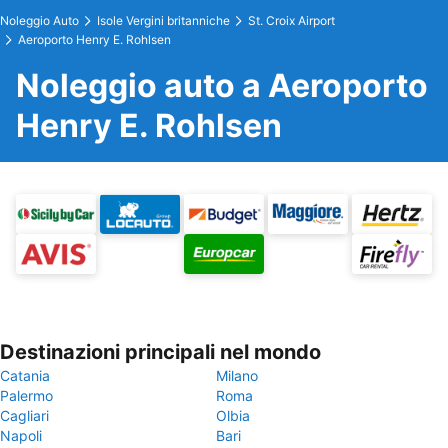
Noleggio Auto
Isole Vergini britanniche
St. Croix Airport
Aeroporto Henry E. Rohlsen
Noleggio auto a Aeroporto
Henry E. Rohlsen
Destinazioni principali nel mondo
Catania
Milano
Palermo
Roma
Cagliari
Olbia
Napoli
Bari