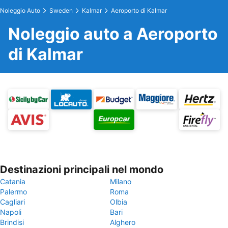
Noleggio Auto
Sweden
Kalmar
Aeroporto di Kalmar
Noleggio auto a Aeroporto
di Kalmar
Destinazioni principali nel mondo
Catania
Milano
Palermo
Roma
Cagliari
Olbia
Napoli
Bari
Brindisi
Alghero