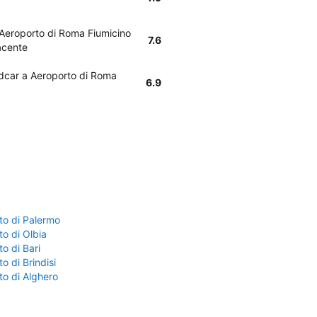
a Aeroporto di Roma Fiumicino
7.6
acente
Goldcar a Aeroporto di Roma
6.9
to di Palermo
o di Olbia
o di Bari
o di Brindisi
to di Alghero