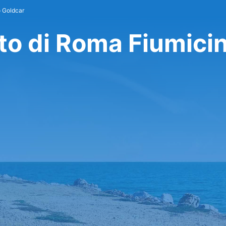
 Goldcar
to di Roma Fiumici