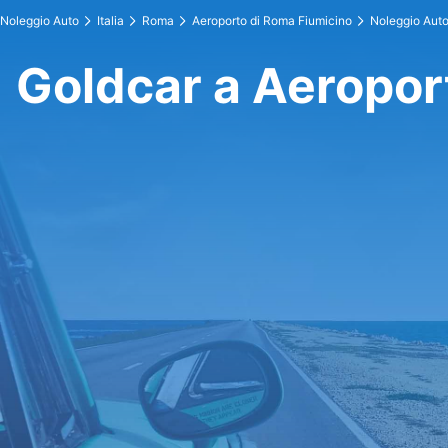
Noleggio Auto
Italia
Roma
Aeroporto di Roma Fiumicino
Noleggio Auto
Goldcar a Aeropor