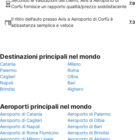
Secondo le valutazioni dei clienti, Avis a Aeroporto di
7.9
Corfù fornisce un rapporto qualità/prezzo soddisfacente
Il ritiro dell’auto presso Avis a Aeroporto di Corfù è
7.3
abbastanza semplice e veloce
Destinazioni principali nel mondo
Catania
Milano
Palermo
Roma
Cagliari
Olbia
Napoli
Bari
Brindisi
Alghero
Aeroporti principali nel mondo
Aeroporto di Catania
Aeroporto di Palermo
Aeroporto di Cagliari
Aeroporto di Olbia
Aeroporto di Napoli
Aeroporto di Bari
Aeroporto di Roma Fiumicino
Aeroporto di Brindisi
Aeroporto di Milano Linate
Aeroporto di Alghero