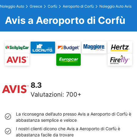
Noleggio Auto
Greece
Corfù
Aeroporto di Corfù
Noleggio Auto Avis
Avis a Aeroporto di Corfù
8.3
Valutazioni
:
700+
La riconsegna dell’auto presso Avis a Aeroporto di Corfù è
abbastanza semplice e veloce
I nostri clienti dicono che Avis a Aeroporto di Corfù è
abbastanza facile da trovare