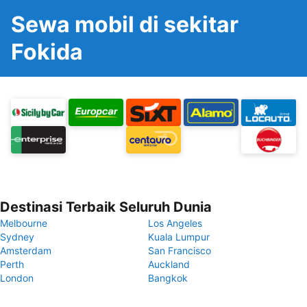
Sewa mobil di sekitar
Fokida
Destinasi Terbaik Seluruh Dunia
Melbourne
Los Angeles
Sydney
Kuala Lumpur
Amsterdam
San Francisco
Perth
Auckland
London
Bangkok