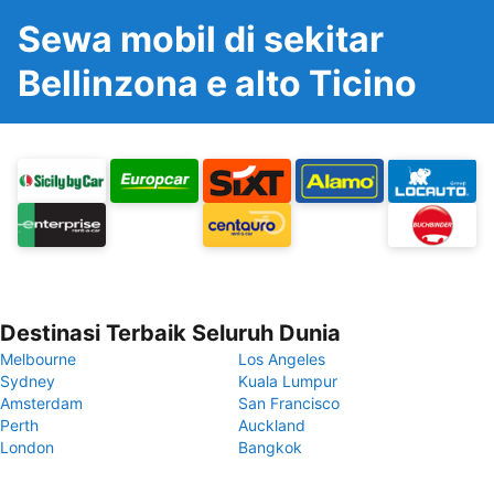
Sewa mobil di sekitar
Bellinzona e alto Ticino
Destinasi Terbaik Seluruh Dunia
Melbourne
Los Angeles
Sydney
Kuala Lumpur
Amsterdam
San Francisco
Perth
Auckland
London
Bangkok