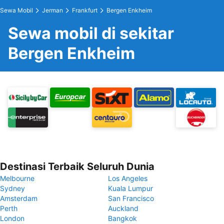
Sewa Mobil
Jerman
Frankfurt
Bergen Enkheim
Sewa mobil di sekitar
Bergen Enkheim
Destinasi Terbaik Seluruh Dunia
Melbourne
Los Angeles
Sydney
Kuala Lumpur
Amsterdam
San Francisco
Perth
Auckland
London
Bangkok