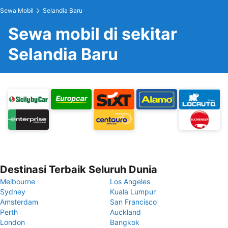
Sewa Mobil
Selandia Baru
Sewa mobil di sekitar
Selandia Baru
Destinasi Terbaik Seluruh Dunia
Melbourne
Los Angeles
Sydney
Kuala Lumpur
Amsterdam
San Francisco
Perth
Auckland
London
Bangkok