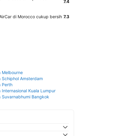
7.4
irCar di Morocco cukup bersih
7.3
 Melbourne
 Schiphol Amsterdam
 Perth
 Internasional Kuala Lumpur
a Suvarnabhumi Bangkok