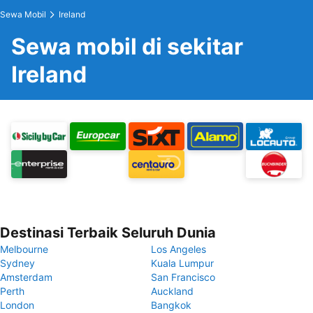
Sewa Mobil
Ireland
Sewa mobil di sekitar
Ireland
Destinasi Terbaik Seluruh Dunia
Melbourne
Los Angeles
Sydney
Kuala Lumpur
Amsterdam
San Francisco
Perth
Auckland
London
Bangkok