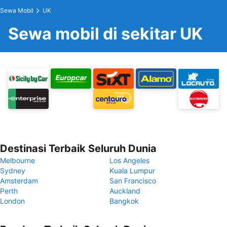
Sewa Mobil
UK
Sewa mobil di sekitar UK
Destinasi Terbaik Seluruh Dunia
Melbourne
Los Angeles
Sydney
Kuala Lumpur
Amsterdam
San Francisco
Perth
Auckland
London
Bangkok