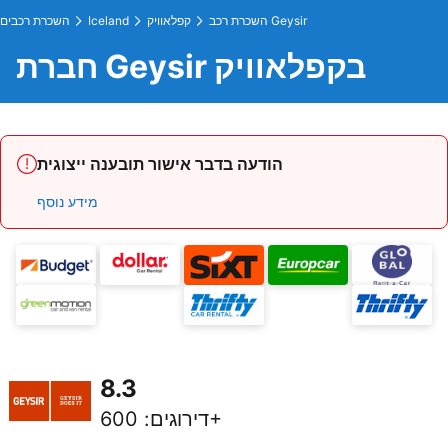
השכרת רכב Geysir
קפלאוויק
Iceland
השכרת רכבים
חברת Geysir בקפלאוויק
הודעה בדבר אישור תובענה ייצוגית
מידע נוסף
8.3
600+
דירוגים
: