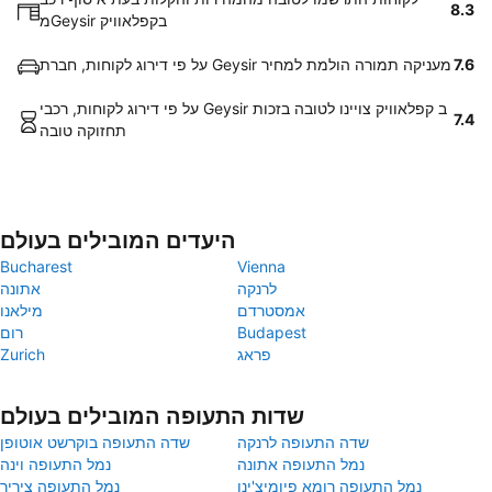
8.3
מGeysir בקפלאוויק
7.6
על פי דירוג לקוחות, חברת Geysir מעניקה תמורה הולמת למחיר
על פי דירוג לקוחות, רכבי Geysir ב קפלאוויק צויינו לטובה בזכות
7.4
תחזוקה טובה
היעדים המובילים בעולם
Bucharest
Vienna
לרנקה
אתונה
אמסטרדם
מילאנו
Budapest
רום
פראג
Zurich
שדות התעופה המובילים בעולם
שדה התעופה לרנקה
שדה התעופה בוקרשט אוטופן
נמל התעופה אתונה
נמל התעופה וינה
נמל התעופה רומא פיומיצ'ינו
נמל התעופה ציריך