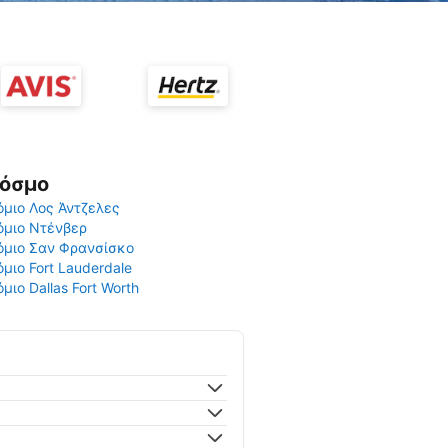
Κόσμο
μιο Λος Άντζελες
όμιο Ντένβερ
όμιο Σαν Φρανσίσκο
μιο Fort Lauderdale
μιο Dallas Fort Worth