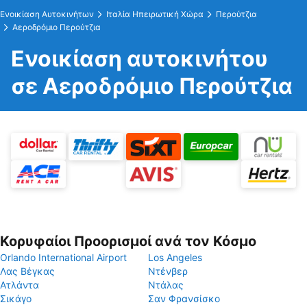
Ενοικίαση Αυτοκινήτων
Ιταλία Ηπειρωτική Χώρα
Περούτζια
Αεροδρόμιο Περούτζια
Ενοικίαση αυτοκινήτου
σε Αεροδρόμιο Περούτζια
Κορυφαίοι Προορισμοί ανά τον Κόσμο
Orlando International Airport
Los Angeles
Λας Βέγκας
Ντένβερ
Ατλάντα
Ντάλας
Σικάγο
Σαν Φρανσίσκο