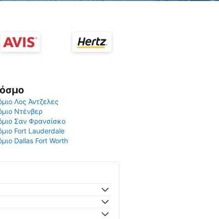
Κόσμο
μιο Λος Άντζελες
όμιο Ντένβερ
όμιο Σαν Φρανσίσκο
μιο Fort Lauderdale
μιο Dallas Fort Worth