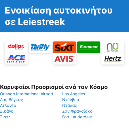
Ενοικίαση αυτοκινήτου
σε Leiestreek
Κορυφαίοι Προορισμοί ανά τον Κόσμο
Orlando International Airport
Los Angeles
Λας Βέγκας
Ντένβερ
Ατλάντα
Ντάλας
Σικάγο
Σαν Φρανσίσκο
Σιάτλ
Fort Lauderdale