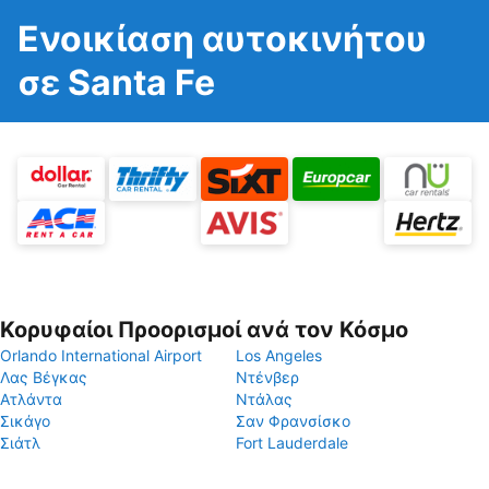
Ενοικίαση αυτοκινήτου
σε Santa Fe
Κορυφαίοι Προορισμοί ανά τον Κόσμο
Orlando International Airport
Los Angeles
Λας Βέγκας
Ντένβερ
Ατλάντα
Ντάλας
Σικάγο
Σαν Φρανσίσκο
Σιάτλ
Fort Lauderdale