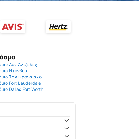
Κόσμο
μιο Λος Άντζελες
όμιο Ντένβερ
όμιο Σαν Φρανσίσκο
μιο Fort Lauderdale
μιο Dallas Fort Worth