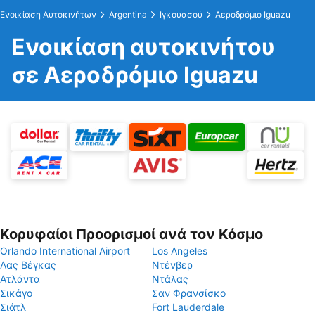
Ενοικίαση Αυτοκινήτων
Argentina
Ιγκουασού
Αεροδρόμιο Iguazu
Ενοικίαση αυτοκινήτου
σε Αεροδρόμιο Iguazu
Κορυφαίοι Προορισμοί ανά τον Κόσμο
Orlando International Airport
Los Angeles
Λας Βέγκας
Ντένβερ
Ατλάντα
Ντάλας
Σικάγο
Σαν Φρανσίσκο
Σιάτλ
Fort Lauderdale