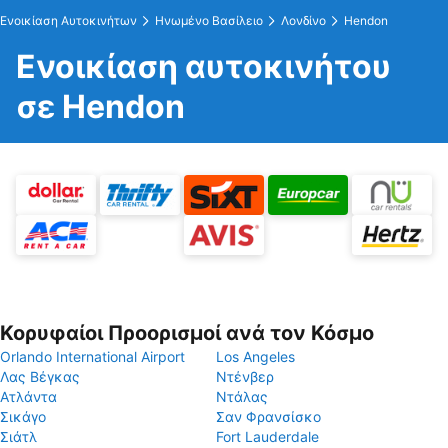
Ενοικίαση Αυτοκινήτων
Ηνωμένο Βασίλειο
Λονδίνο
Hendon
Ενοικίαση αυτοκινήτου
σε Hendon
Κορυφαίοι Προορισμοί ανά τον Κόσμο
Orlando International Airport
Los Angeles
Λας Βέγκας
Ντένβερ
Ατλάντα
Ντάλας
Σικάγο
Σαν Φρανσίσκο
Σιάτλ
Fort Lauderdale