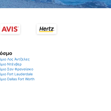
Κόσμο
μιο Λος Άντζελες
όμιο Ντένβερ
όμιο Σαν Φρανσίσκο
μιο Fort Lauderdale
μιο Dallas Fort Worth