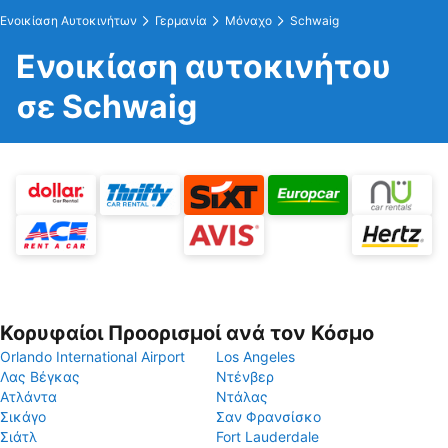
Ενοικίαση Αυτοκινήτων
Γερμανία
Μόναχο
Schwaig
Ενοικίαση αυτοκινήτου
σε Schwaig
Κορυφαίοι Προορισμοί ανά τον Κόσμο
Orlando International Airport
Los Angeles
Λας Βέγκας
Ντένβερ
Ατλάντα
Ντάλας
Σικάγο
Σαν Φρανσίσκο
Σιάτλ
Fort Lauderdale