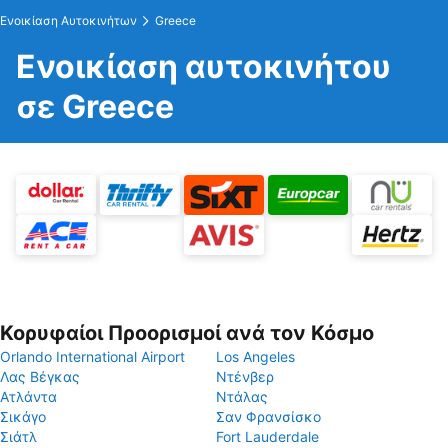
Ενοικίαση Αυτοκινήτων
Greece
Ενοικίαση αυτοκινήτου
σε Greece
Κορυφαίοι Προορισμοί ανά τον Κόσμο
Orlando International Airport
Los Angeles
Λας Βέγκας
Ντένβερ
Ατλάντα
Ντάλας
Σικάγο
Σαν Φρανσίσκο
Σιάτλ
Fort Lauderdale