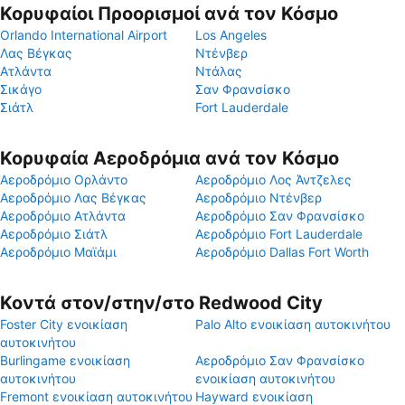
Κορυφαίοι Προορισμοί ανά τον Κόσμο
Orlando International Airport
Los Angeles
Λας Βέγκας
Ντένβερ
Ατλάντα
Ντάλας
Σικάγο
Σαν Φρανσίσκο
Σιάτλ
Fort Lauderdale
Κορυφαία Αεροδρόμια ανά τον Κόσμο
Αεροδρόμιο Ορλάντο
Αεροδρόμιο Λος Άντζελες
Αεροδρόμιο Λας Βέγκας
Αεροδρόμιο Ντένβερ
Αεροδρόμιο Ατλάντα
Αεροδρόμιο Σαν Φρανσίσκο
Αεροδρόμιο Σιάτλ
Αεροδρόμιο Fort Lauderdale
Αεροδρόμιο Μαϊάμι
Αεροδρόμιο Dallas Fort Worth
Κοντά στον/στην/στο Redwood City
Foster City ενοικίαση
Palo Alto ενοικίαση αυτοκινήτου
αυτοκινήτου
Burlingame ενοικίαση
Αεροδρόμιο Σαν Φρανσίσκο
αυτοκινήτου
ενοικίαση αυτοκινήτου
Fremont ενοικίαση αυτοκινήτου
Hayward ενοικίαση