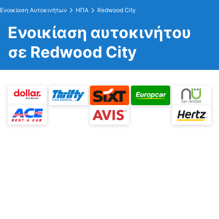
Ενοικίαση Αυτοκινήτων
ΗΠΑ
Redwood City
Ενοικίαση αυτοκινήτου
σε Redwood City