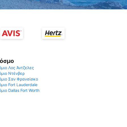
Κόσμο
μιο Λος Άντζελες
όμιο Ντένβερ
όμιο Σαν Φρανσίσκο
μιο Fort Lauderdale
μιο Dallas Fort Worth