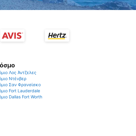
Κόσμο
μιο Λος Άντζελες
όμιο Ντένβερ
όμιο Σαν Φρανσίσκο
μιο Fort Lauderdale
μιο Dallas Fort Worth