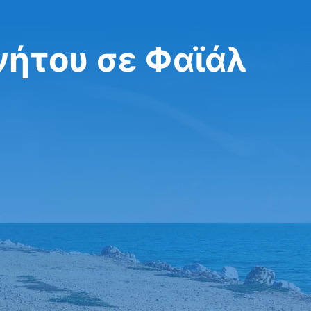
νήτου σε Φαϊάλ