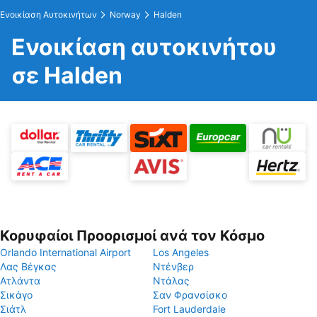
Ενοικίαση Αυτοκινήτων
Norway
Halden
Ενοικίαση αυτοκινήτου
σε Halden
Κορυφαίοι Προορισμοί ανά τον Κόσμο
Orlando International Airport
Los Angeles
Λας Βέγκας
Ντένβερ
Ατλάντα
Ντάλας
Σικάγο
Σαν Φρανσίσκο
Σιάτλ
Fort Lauderdale