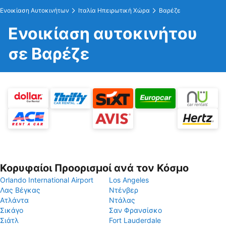
Ενοικίαση Αυτοκινήτων
Ιταλία Ηπειρωτική Χώρα
Βαρέζε
Ενοικίαση αυτοκινήτου
σε Βαρέζε
Κορυφαίοι Προορισμοί ανά τον Κόσμο
Orlando International Airport
Los Angeles
Λας Βέγκας
Ντένβερ
Ατλάντα
Ντάλας
Σικάγο
Σαν Φρανσίσκο
Σιάτλ
Fort Lauderdale