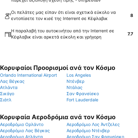
Οι πελάτες μας είπαν ότι είναι σχετικά εύκολο να
8
εντοπίσετε τον κισέ της Interrent σε Κέφλαβικ
Η παραλαβή του αυτοκινήτου από την Interrent σε
7.7
Κέφλαβικ είναι αρκετά εύκολη και γρήγορη
Κορυφαίοι Προορισμοί ανά τον Κόσμο
Orlando International Airport
Los Angeles
Λας Βέγκας
Ντένβερ
Ατλάντα
Ντάλας
Σικάγο
Σαν Φρανσίσκο
Σιάτλ
Fort Lauderdale
Κορυφαία Αεροδρόμια ανά τον Κόσμο
Αεροδρόμιο Ορλάντο
Αεροδρόμιο Λος Άντζελες
Αεροδρόμιο Λας Βέγκας
Αεροδρόμιο Ντένβερ
Αεροδρόμιο Ατλάντα
Αεροδρόμιο Σαν Φρανσίσκο