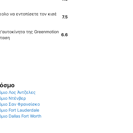
ύκολο να εντοπίσετε τον κισέ
7.5
'αυτοκίνητα της Greenmotion
6.6
σταση
Κόσμο
μιο Λος Άντζελες
όμιο Ντένβερ
όμιο Σαν Φρανσίσκο
μιο Fort Lauderdale
μιο Dallas Fort Worth