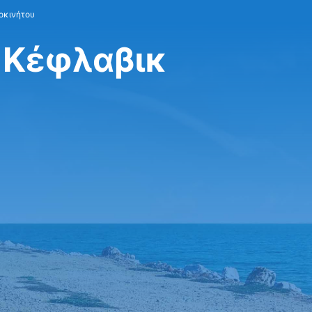
οκινήτου
 Κέφλαβικ