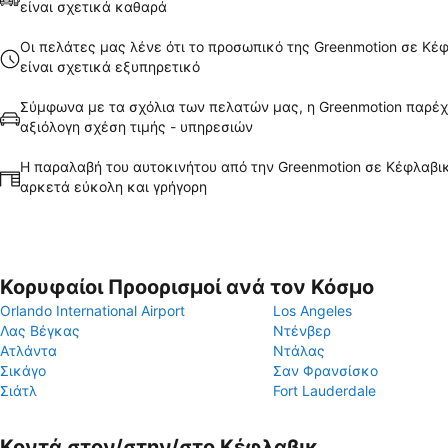
είναι σχετικά καθαρά
Οι πελάτες μας λένε ότι το προσωπικό της Greenmotion σε Κέ
είναι σχετικά εξυπηρετικό
Σύμφωνα με τα σχόλια των πελατών μας, η Greenmotion παρέχ
αξιόλογη σχέση τιμής - υπηρεσιών
Η παραλαβή του αυτοκινήτου από την Greenmotion σε Κέφλαβικ
αρκετά εύκολη και γρήγορη
Κορυφαίοι Προορισμοί ανά τον Κόσμο
Orlando International Airport
Los Angeles
Λας Βέγκας
Ντένβερ
Ατλάντα
Ντάλας
Σικάγο
Σαν Φρανσίσκο
Σιάτλ
Fort Lauderdale
Κοντά στον/στην/στο Κέφλαβικ