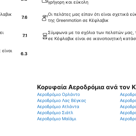
γρήγορη και εύκολη
φλαβικ
Οι πελάτες μας είπαν ότι είναι σχετικά ε
7.6
της Greenmotion σε Κέφλαβικ
ει
Σύμφωνα με τα σχόλια των πελατών μας, τ
7.1
σε Κέφλαβικ είναι σε ικανοποιητική κατά
 είναι
6.3
Κορυφαία Αεροδρόμια ανά τον 
Αεροδρόμιο Ορλάντο
Αεροδρό
Αεροδρόμιο Λας Βέγκας
Αεροδρ
Αεροδρόμιο Ατλάντα
Αεροδρ
Αεροδρόμιο Σιάτλ
Αεροδρό
Αεροδρόμιο Μαϊάμι
Αεροδρό