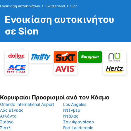
Ενοικίαση Αυτοκινήτων
Switzerland
Sion
Ενοικίαση αυτοκινήτου
σε Sion
Κορυφαίοι Προορισμοί ανά τον Κόσμο
Orlando International Airport
Los Angeles
Λας Βέγκας
Ντένβερ
Ατλάντα
Ντάλας
Σικάγο
Σαν Φρανσίσκο
Σιάτλ
Fort Lauderdale