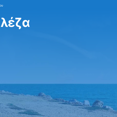
ου
αλέζα