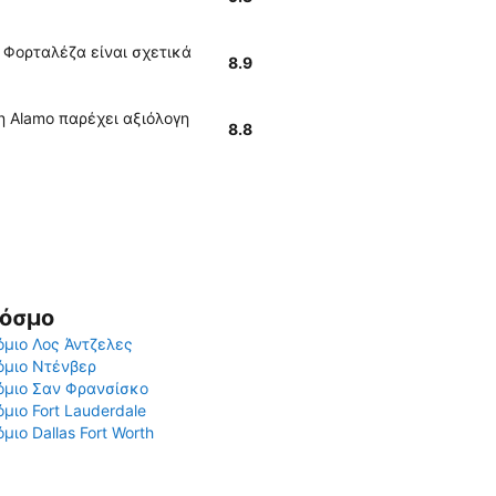
 Φορταλέζα είναι σχετικά
8.9
 Alamo παρέχει αξιόλογη
8.8
Κόσμο
μιο Λος Άντζελες
όμιο Ντένβερ
όμιο Σαν Φρανσίσκο
μιο Fort Lauderdale
μιο Dallas Fort Worth