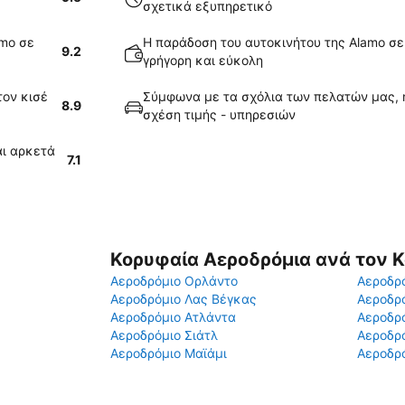
σχετικά εξυπηρετικό
amo σε
Η παράδοση του αυτοκινήτου της Alamo σε
9.2
γρήγορη και εύκολη
τον κισέ
Σύμφωνα με τα σχόλια των πελατών μας, η
8.9
σχέση τιμής - υπηρεσιών
αι αρκετά
7.1
Κορυφαία Αεροδρόμια ανά τον 
Αεροδρόμιο Ορλάντο
Αεροδρό
Αεροδρόμιο Λας Βέγκας
Αεροδρ
Αεροδρόμιο Ατλάντα
Αεροδρ
Αεροδρόμιο Σιάτλ
Αεροδρό
Αεροδρόμιο Μαϊάμι
Αεροδρό