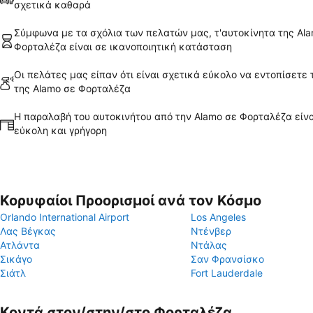
σχετικά καθαρά
Σύμφωνα με τα σχόλια των πελατών μας, τ'αυτοκίνητα της Al
Φορταλέζα είναι σε ικανοποιητική κατάσταση
Οι πελάτες μας είπαν ότι είναι σχετικά εύκολο να εντοπίσετε 
της Alamo σε Φορταλέζα
Η παραλαβή του αυτοκινήτου από την Alamo σε Φορταλέζα είν
εύκολη και γρήγορη
Κορυφαίοι Προορισμοί ανά τον Κόσμο
Orlando International Airport
Los Angeles
Λας Βέγκας
Ντένβερ
Ατλάντα
Ντάλας
Σικάγο
Σαν Φρανσίσκο
Σιάτλ
Fort Lauderdale
Κοντά στον/στην/στο Φορταλέζα