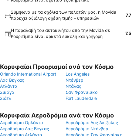
Σύμφωνα με τα σχόλια των πελατών μας, η Movida
7.7
παρέχει αξιόλογη σχέση τιμής - υπηρεσιών
Η παραλαβή του αυτοκινήτου από την Movida σε
7.5
Κουριτίμπα είναι αρκετά εύκολη και γρήγορη
Κορυφαίοι Προορισμοί ανά τον Κόσμο
Orlando International Airport
Los Angeles
Λας Βέγκας
Ντένβερ
Ατλάντα
Ντάλας
Σικάγο
Σαν Φρανσίσκο
Σιάτλ
Fort Lauderdale
Κορυφαία Αεροδρόμια ανά τον Κόσμο
Αεροδρόμιο Ορλάντο
Αεροδρόμιο Λος Άντζελες
Αεροδρόμιο Λας Βέγκας
Αεροδρόμιο Ντένβερ
Αεροδρόμιο Ατλάντα
Αεροδρόμιο Σαν Φρανσίσκο