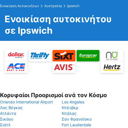
Ενοικίαση Αυτοκινήτων
Αυστραλία
Ipswich
Ενοικίαση αυτοκινήτου
σε Ipswich
Κορυφαίοι Προορισμοί ανά τον Κόσμο
Orlando International Airport
Los Angeles
Λας Βέγκας
Ντένβερ
Ατλάντα
Ντάλας
Σικάγο
Σαν Φρανσίσκο
Σιάτλ
Fort Lauderdale