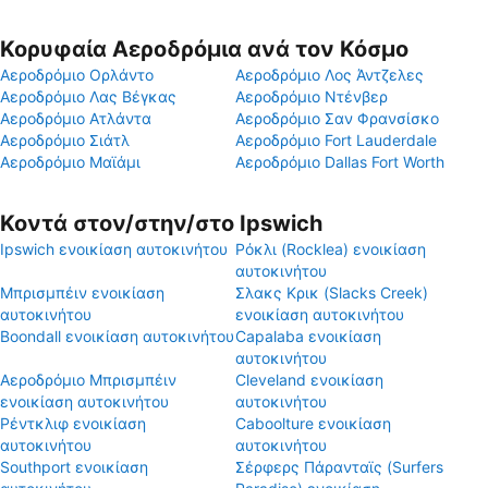
Κορυφαία Αεροδρόμια ανά τον Κόσμο
Αεροδρόμιο Ορλάντο
Αεροδρόμιο Λος Άντζελες
Αεροδρόμιο Λας Βέγκας
Αεροδρόμιο Ντένβερ
Αεροδρόμιο Ατλάντα
Αεροδρόμιο Σαν Φρανσίσκο
Αεροδρόμιο Σιάτλ
Αεροδρόμιο Fort Lauderdale
Αεροδρόμιο Μαϊάμι
Αεροδρόμιο Dallas Fort Worth
Κοντά στον/στην/στο Ipswich
Ipswich ενοικίαση αυτοκινήτου
Ρόκλι (Rocklea) ενοικίαση
αυτοκινήτου
Μπρισμπέιν ενοικίαση
Σλακς Κρικ (Slacks Creek)
αυτοκινήτου
ενοικίαση αυτοκινήτου
Boondall ενοικίαση αυτοκινήτου
Capalaba ενοικίαση
αυτοκινήτου
Αεροδρόμιο Μπρισμπέιν
Cleveland ενοικίαση
ενοικίαση αυτοκινήτου
αυτοκινήτου
Ρέντκλιφ ενοικίαση
Caboolture ενοικίαση
αυτοκινήτου
αυτοκινήτου
Southport ενοικίαση
Σέρφερς Πάρανταϊς (Surfers