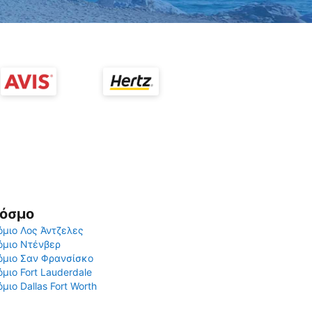
Κόσμο
μιο Λος Άντζελες
όμιο Ντένβερ
όμιο Σαν Φρανσίσκο
μιο Fort Lauderdale
μιο Dallas Fort Worth