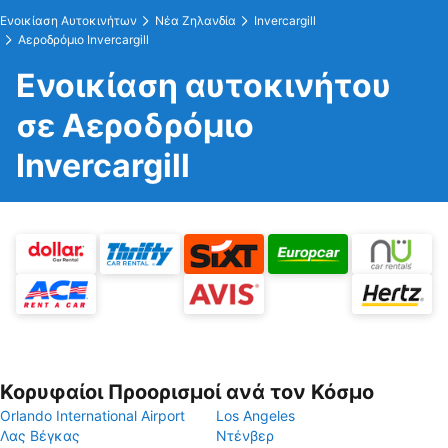
Ενοικίαση Αυτοκινήτων
Νέα Ζηλανδία
Invercargill
Αεροδρόμιο Invercargill
Ενοικίαση αυτοκινήτου
σε Αεροδρόμιο
Invercargill
Κορυφαίοι Προορισμοί ανά τον Κόσμο
Orlando International Airport
Los Angeles
Λας Βέγκας
Ντένβερ