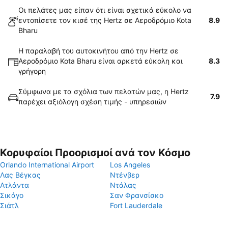
Οι πελάτες μας είπαν ότι είναι σχετικά εύκολο να
εντοπίσετε τον κισέ της Hertz σε Αεροδρόμιο Kota
8.9
Bharu
Η παραλαβή του αυτοκινήτου από την Hertz σε
Αεροδρόμιο Kota Bharu είναι αρκετά εύκολη και
8.3
γρήγορη
Σύμφωνα με τα σχόλια των πελατών μας, η Hertz
7.9
παρέχει αξιόλογη σχέση τιμής - υπηρεσιών
Κορυφαίοι Προορισμοί ανά τον Κόσμο
Orlando International Airport
Los Angeles
Λας Βέγκας
Ντένβερ
Ατλάντα
Ντάλας
Σικάγο
Σαν Φρανσίσκο
Σιάτλ
Fort Lauderdale