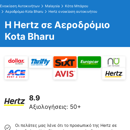
Ενοικίαση Αυτοκινήτων
Malaysia
Κότα Μπάρου
Αεροδρόμιο Kota Bharu
Hertz ενοικίαση αυτοκινήτου
Η Hertz σε Αεροδρόμιο
Kota Bharu
8.9
Αξιολογήσεις
:
50+
Οι πελάτες μας λένε ότι το προσωπικό της Hertz σε