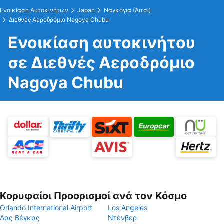
Ενοικίαση Αυτοκινήτων
Japan
Ναγκόγια (Άιτσι)
Διεθνές Αεροδρόμιο Nagoya Chubu
Ενοικίαση αυτοκινήτου
σε Διεθνές Αεροδρόμιο
Nagoya Chubu
Κορυφαίοι Προορισμοί ανά τον Κόσμο
Orlando International Airport
Los Angeles
Λας Βέγκας
Ντένβερ