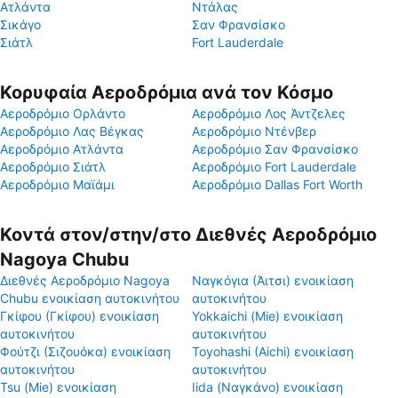
Ατλάντα
Ντάλας
Σικάγο
Σαν Φρανσίσκο
Σιάτλ
Fort Lauderdale
Κορυφαία Αεροδρόμια ανά τον Κόσμο
Αεροδρόμιο Ορλάντο
Αεροδρόμιο Λος Άντζελες
Αεροδρόμιο Λας Βέγκας
Αεροδρόμιο Ντένβερ
Αεροδρόμιο Ατλάντα
Αεροδρόμιο Σαν Φρανσίσκο
Αεροδρόμιο Σιάτλ
Αεροδρόμιο Fort Lauderdale
Αεροδρόμιο Μαϊάμι
Αεροδρόμιο Dallas Fort Worth
Κοντά στον/στην/στο Διεθνές Αεροδρόμιο
Nagoya Chubu
Διεθνές Αεροδρόμιο Nagoya
Ναγκόγια (Άιτσι) ενοικίαση
Chubu ενοικίαση αυτοκινήτου
αυτοκινήτου
Γκίφου (Γκίφου) ενοικίαση
Yokkaichi (Mie) ενοικίαση
αυτοκινήτου
αυτοκινήτου
Φούτζι (Σιζουόκα) ενοικίαση
Toyohashi (Aichi) ενοικίαση
αυτοκινήτου
αυτοκινήτου
Tsu (Mie) ενοικίαση
Iida (Ναγκάνο) ενοικίαση