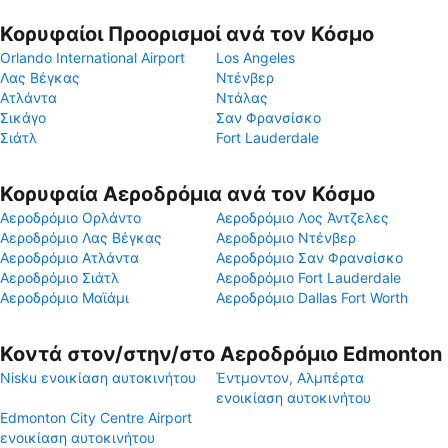
Κορυφαίοι Προορισμοί ανά τον Κόσμο
Orlando International Airport
Los Angeles
Λας Βέγκας
Ντένβερ
Ατλάντα
Ντάλας
Σικάγο
Σαν Φρανσίσκο
Σιάτλ
Fort Lauderdale
Κορυφαία Αεροδρόμια ανά τον Κόσμο
Αεροδρόμιο Ορλάντο
Αεροδρόμιο Λος Άντζελες
Αεροδρόμιο Λας Βέγκας
Αεροδρόμιο Ντένβερ
Αεροδρόμιο Ατλάντα
Αεροδρόμιο Σαν Φρανσίσκο
Αεροδρόμιο Σιάτλ
Αεροδρόμιο Fort Lauderdale
Αεροδρόμιο Μαϊάμι
Αεροδρόμιο Dallas Fort Worth
Κοντά στον/στην/στο Αεροδρόμιο Edmonton
Nisku ενοικίαση αυτοκινήτου
Έντμοντον, Αλμπέρτα
ενοικίαση αυτοκινήτου
Edmonton City Centre Airport
ενοικίαση αυτοκινήτου