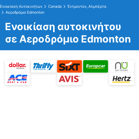
Ενοικίαση Αυτοκινήτων
Canada
Έντμοντον, Αλμπέρτα
Αεροδρόμιο Edmonton
Ενοικίαση αυτοκινήτου
σε Αεροδρόμιο Edmonton