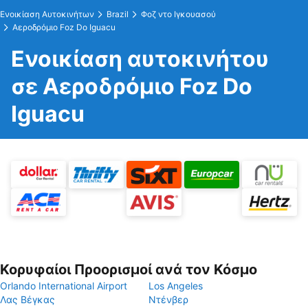
Ενοικίαση Αυτοκινήτων
Brazil
Φοζ ντο Ιγκουασού
Αεροδρόμιο Foz Do Iguacu
Ενοικίαση αυτοκινήτου
σε Αεροδρόμιο Foz Do
Iguacu
Κορυφαίοι Προορισμοί ανά τον Κόσμο
Orlando International Airport
Los Angeles
Λας Βέγκας
Ντένβερ