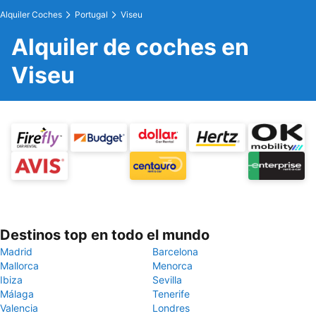
Alquiler Coches
Portugal
Viseu
Alquiler de coches en
Viseu
Destinos top en todo el mundo
Madrid
Barcelona
Mallorca
Menorca
Ibiza
Sevilla
Málaga
Tenerife
Valencia
Londres