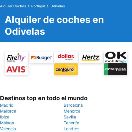
Alquiler Coches
Portugal
Odivelas
Alquiler de coches en
Odivelas
Destinos top en todo el mundo
Madrid
Barcelona
Mallorca
Menorca
Ibiza
Sevilla
Málaga
Tenerife
Valencia
Londres