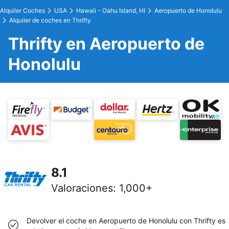
Alquiler Coches
USA
Hawaii - Oahu Island, HI
Aeropuerto de Honolulu
Alquiler de coches en Thrifty
Thrifty en Aeropuerto de
Honolulu
8.1
Valoraciones
:
1,000+
Devolver el coche en Aeropuerto de Honolulu con Thrifty es