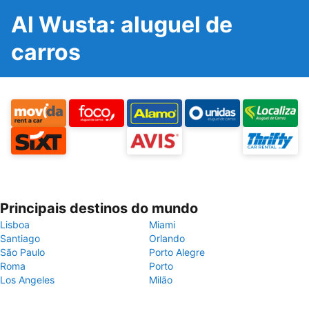
Al Wusta: aluguel de
carros
Principais destinos do mundo
Lisboa
Miami
Santiago
Orlando
São Paulo
Porto Alegre
Roma
Porto
Los Angeles
Milão