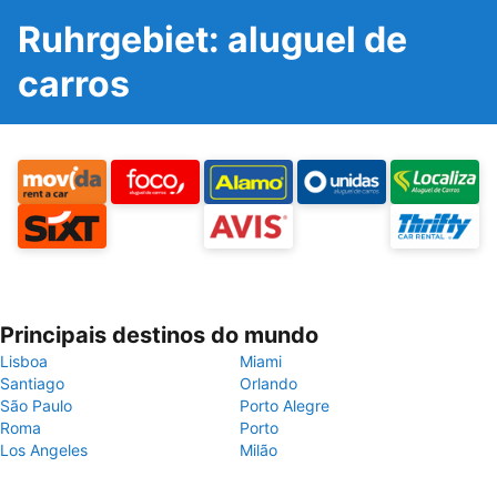
Ruhrgebiet: aluguel de
carros
Principais destinos do mundo
Lisboa
Miami
Santiago
Orlando
São Paulo
Porto Alegre
Roma
Porto
Los Angeles
Milão